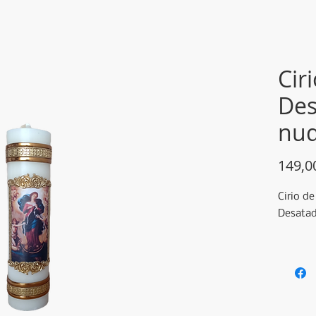
Cir
Des
nu
149,
Cirio de
Desatad